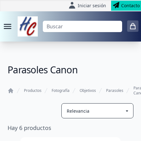
Iniciar sesión
Contacto
Parasoles Canon
Par
Productos
Fotografía
Objetivos
Parasoles
Can
Home
Hay
6
productos