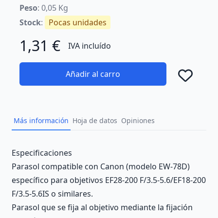
Peso
: 0,05 Kg
Stock
:
Pocas unidades
1,31 €
IVA incluído
Añadir al carro
Añad
Más información
Hoja de datos
Opiniones
Description
Especificaciones
Parasol compatible con Canon (modelo EW-78D)
específico para objetivos EF28-200 F/3.5-5.6/EF18-200
F/3.5-5.6IS o similares.
Parasol que se fija al objetivo mediante la fijación