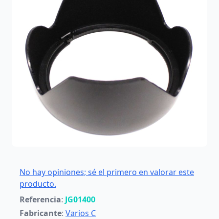
No hay opiniones; sé el primero en valorar este
producto.
Referencia
:
JG01400
Fabricante
:
Varios C