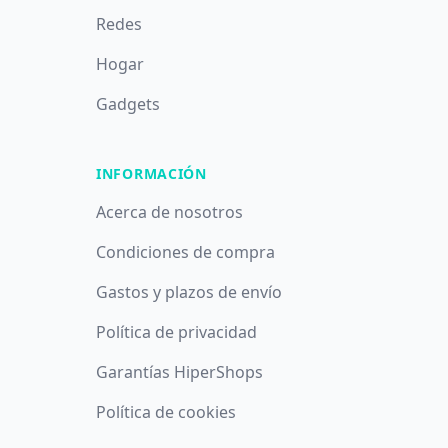
Redes
Hogar
Gadgets
INFORMACIÓN
Acerca de nosotros
Condiciones de compra
Gastos y plazos de envío
Política de privacidad
Garantías HiperShops
Utilizamos cookies propias y de terceros con fines analíticos y
Política de cookies
publicitarios. Puede aceptar todas las cookies pulsando el
botón
Aceptar
, denegarlas todas pulsando
Denegar
o saber