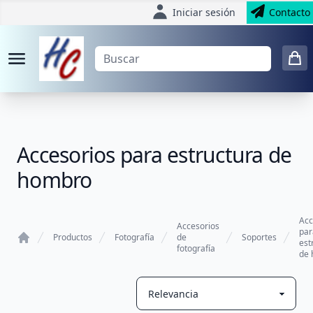
Iniciar sesión
Contacto
Accesorios para estructura de
hombro
Acc
Accesorios
par
Productos
Fotografía
de
Soportes
est
fotografía
Home
de