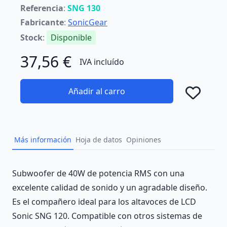
Referencia
:
SNG 130
Fabricante
:
SonicGear
Stock
:
Disponible
37,56 €
IVA incluído
Añadir al carro
Añad
Más información
Hoja de datos
Opiniones
Description
Subwoofer de 40W de potencia RMS con una
excelente calidad de sonido y un agradable diseño.
Es el compañero ideal para los altavoces de LCD
Sonic SNG 120. Compatible con otros sistemas de