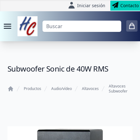
Iniciar sesión
Contacto
Subwoofer Sonic de 40W RMS
Altavoces
Productos
Audio/vídeo
Altavoces
Subwoofer
Home