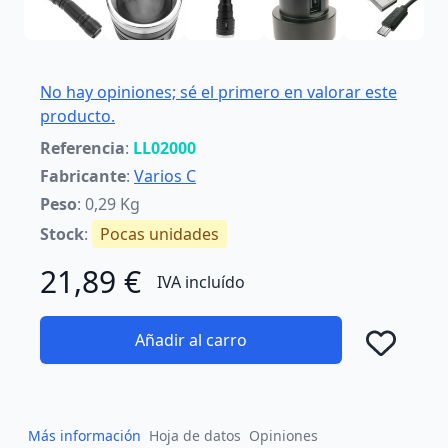
No hay opiniones; sé el primero en valorar este
producto.
Referencia
:
LL02000
Fabricante
:
Varios C
Peso
: 0,29 Kg
Stock
:
Pocas unidades
21,89 €
IVA incluído
Añadir al carro
Añad
Más información
Hoja de datos
Opiniones