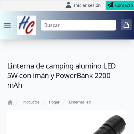
Iniciar sesión
Contacto
Linterna de camping alumino LED
5W con imán y PowerBank 2200
mAh
Productos
Hogar
Linternas led
Home