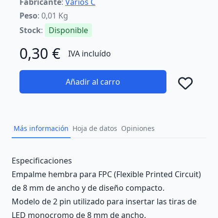
Fabricante
:
Varios C
Peso
: 0,01 Kg
Stock
:
Disponible
0,30 €
IVA incluído
Añadir al carro
Añad
Más información
Hoja de datos
Opiniones
Description
Especificaciones
Empalme hembra para FPC (Flexible Printed Circuit)
de 8 mm de ancho y de diseño compacto.
Modelo de 2 pin utilizado para insertar las tiras de
LED monocromo de 8 mm de ancho.