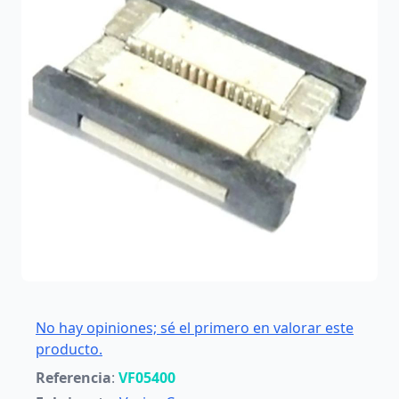
No hay opiniones; sé el primero en valorar este
producto.
Referencia
:
VF05400