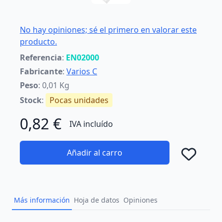
No hay opiniones; sé el primero en valorar este
producto.
Referencia
:
EN02000
Fabricante
:
Varios C
Peso
: 0,01 Kg
Stock
:
Pocas unidades
0,82 €
IVA incluído
Añadir al carro
Añad
Más información
Hoja de datos
Opiniones