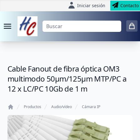
Iniciar sesión
Contacto
Cable Fanout de fibra óptica OM3
multimodo 50µm/125µm MTP/PC a
12 x LC/PC 10Gb de 1 m
Productos
Audio/vídeo
Cámara IP
Home