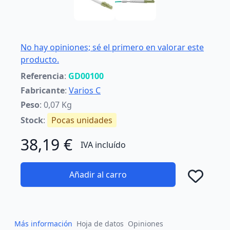
No hay opiniones; sé el primero en valorar este
producto.
Referencia
:
GD00100
Fabricante
:
Varios C
Peso
: 0,07 Kg
Stock
:
Pocas unidades
38,19 €
IVA incluído
Añadir al carro
Añad
Más información
Hoja de datos
Opiniones