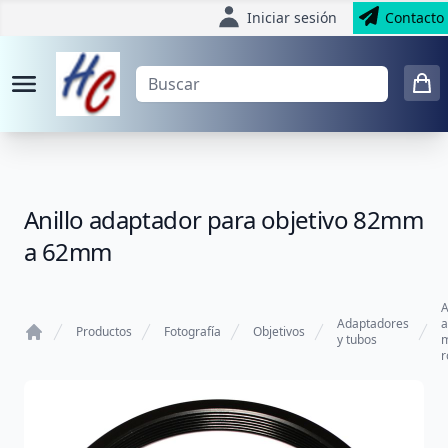
Iniciar sesión
Contacto
Anillo adaptador para objetivo 82mm
a 62mm
A
Adaptadores
a
Productos
Fotografía
Objetivos
y tubos
m
Home
r