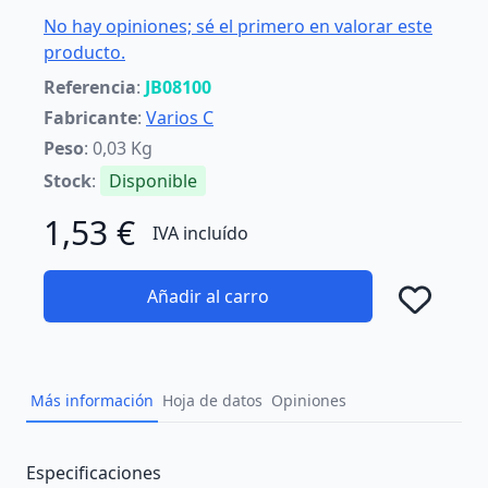
No hay opiniones; sé el primero en valorar este
producto.
Referencia
:
JB08100
Fabricante
:
Varios C
Peso
: 0,03 Kg
Stock
:
Disponible
1,53 €
IVA incluído
Añadir al carro
Añad
Más información
Hoja de datos
Opiniones
Description
Especificaciones