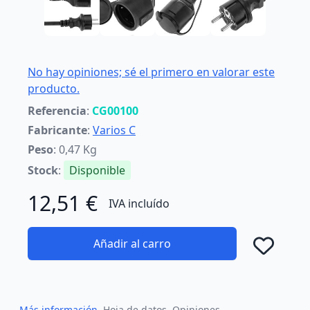
No hay opiniones; sé el primero en valorar este
producto.
Referencia
:
CG00100
Fabricante
:
Varios C
Peso
: 0,47 Kg
Stock
:
Disponible
12,51 €
IVA incluído
Añadir al carro
Añad
Más información
Hoja de datos
Opiniones