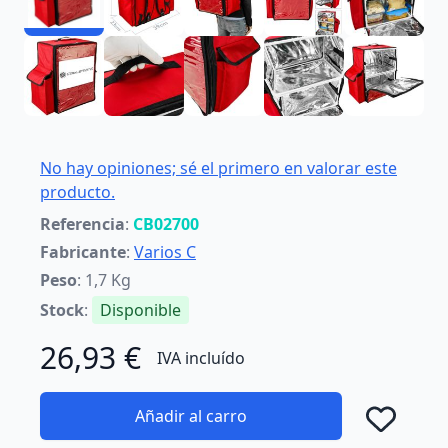
No hay opiniones; sé el primero en valorar este
producto.
Referencia
:
CB02700
Fabricante
:
Varios C
Peso
: 1,7 Kg
Stock
:
Disponible
26,93 €
IVA incluído
Añadir al carro