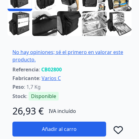
No hay opiniones; sé el primero en valorar este
producto.
Referencia
:
CB02800
Fabricante
:
Varios C
Peso
: 1,7 Kg
Stock
:
Disponible
26,93 €
IVA incluído
Añadir al carro