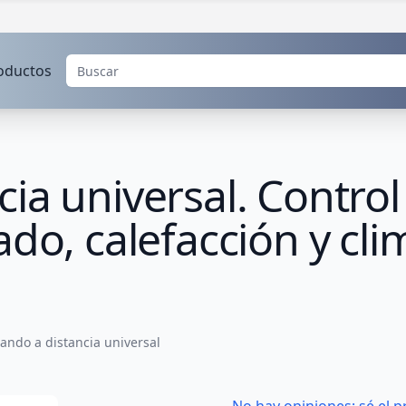
oductos
ia universal. Contro
do, calefacción y cli
ando a distancia universal