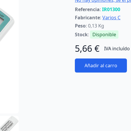
No hay opiniones; sé el p
Referencia
:
IR01300
Fabricante
:
Varios C
Peso
: 0,13 Kg
Stock
:
Disponible
5,66 €
IVA incluído
Añadir al carro