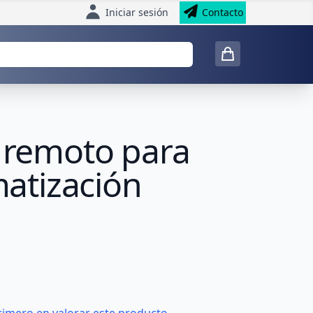
Iniciar sesión
Contacto
l remoto para
matización