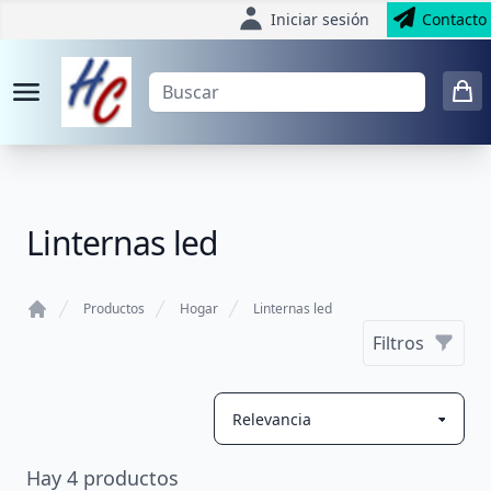
Iniciar sesión
Contacto
Linternas led
Productos
Hogar
Linternas led
Home
Filtros
Hay
4
productos